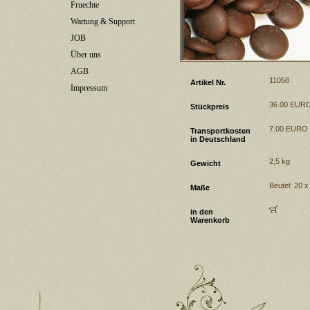
Fruechte
Wartung & Support
JOB
Über uns
AGB
11058
Artikel Nr.
Impressum
36.00 EUR
Stückpreis
7.00 EURO
Transportkosten
in Deutschland
2,5 kg
Gewicht
Beutel: 20 
Maße
in den
Warenkorb