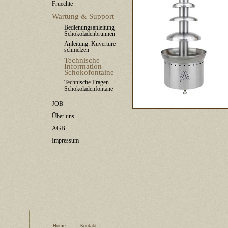
Fruechte
Wartung & Support
Bedienungsanleitung
Schokoladenbrunnen
Anleitung: Kuvertüre
schmelzen
Technische
Information-
Schokofontaine
Technische Fragen
Schokoladenfontäne
JOB
Über uns
AGB
Impressum
Home
Kontakt