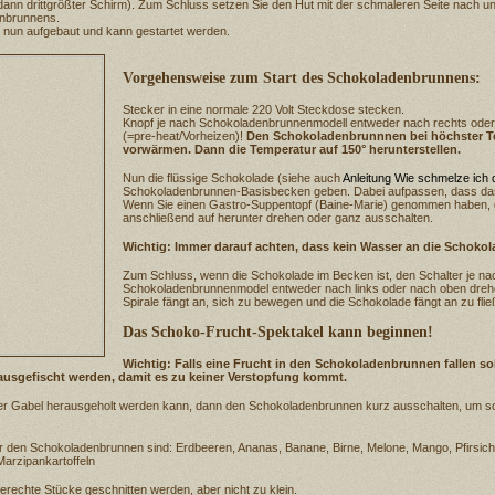
 dann drittgrößter Schirm). Zum Schluss setzen Sie den Hut mit der schmaleren Seite nach u
nbrunnens.
 nun aufgebaut und kann gestartet werden.
Vorgehensweise zum Start des Schokoladenbrunnens:
Stecker in eine normale 220 Volt Steckdose stecken.
Knopf je nach Schokoladenbrunnenmodell entweder nach rechts oder
(=pre-heat/Vorheizen)!
Den Schokoladenbrunnnen bei höchster Te
vorwärmen. Dann die Temperatur auf 150° herunterstellen.
Nun die flüssige Schokolade (siehe auch
Anleitung Wie schmelze ich 
Schokoladenbrunnen-Basisbecken geben. Dabei aufpassen, dass das 
Wenn Sie einen Gastro-Suppentopf (Baine-Marie) genommen haben, 
anschließend auf herunter drehen oder ganz ausschalten.
Wichtig: Immer darauf achten, dass kein Wasser an die Schoko
Zum Schluss, wenn die Schokolade im Becken ist, den Schalter je na
Schokoladenbrunnenmodel entweder nach links oder nach oben drehe
Spirale fängt an, sich zu bewegen und die Schokolade fängt an zu flie
Das Schoko-Frucht-Spektakel kann beginnen!
Wichtig: Falls eine Frucht in den Schokoladenbrunnen fallen soll
rausgefischt werden, damit es zu keiner Verstopfung kommt.
einer Gabel herausgeholt werden kann, dann den Schokoladenbrunnen kurz ausschalten, um so
 den Schokoladenbrunnen sind: Erdbeeren, Ananas, Banane, Birne, Melone, Mango, Pfirsich,
arzipankartoffeln
erechte Stücke geschnitten werden, aber nicht zu klein.