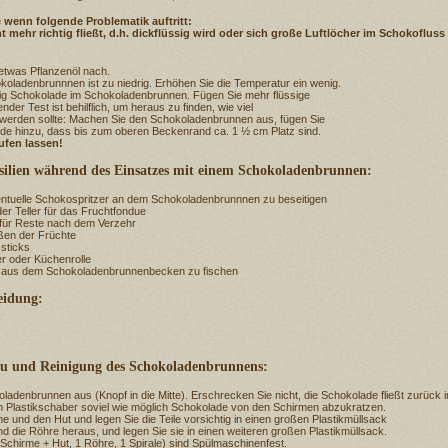
wenn folgende Problematik auftritt:
 mehr richtig fließt, d.h. dickflüssig wird oder sich große Luftlöcher im Schokoflus
 etwas Pflanzenöl nach.
oladenbrunnnen ist zu niedrig. Erhöhen Sie die Temperatur ein wenig.
nig Schokolade im Schokoladenbrunnen. Fügen Sie mehr flüssige
der Test ist behilflich, um heraus zu finden, wie viel
 werden sollte: Machen Sie den Schokoladenbrunnen aus, fügen Sie
ade hinzu, dass bis zum oberen Beckenrand ca. 1 ½ cm Platz sind.
ufen lassen!
ilien während des Einsatzes mit einem Schokoladenbrunnen:
ntuelle Schokospritzer an dem Schokoladenbrunnnen zu beseitigen
r Teller für das Fruchtfondue
 für Reste nach dem Verzehr
ßen der Früchte
zsticks
er oder Küchenrolle
te aus dem Schokoladenbrunnenbecken zu fischen
eidung:
au und Reinigung des Schokoladenbrunnens:
ladenbrunnen aus (Knopf in die Mitte). Erschrecken Sie nicht, die Schokolade fließt zurück 
m Plastikschaber soviel wie möglich Schokolade von den Schirmen abzukratzen.
me und den Hut und legen Sie die Teile vorsichtig in einen großen Plastikmüllsack
und die Röhre heraus, und legen Sie sie in einen weiteren großen Plastikmüllsack.
4 Schirme + Hut, 1 Röhre, 1 Spirale) sind Spülmaschinenfest.