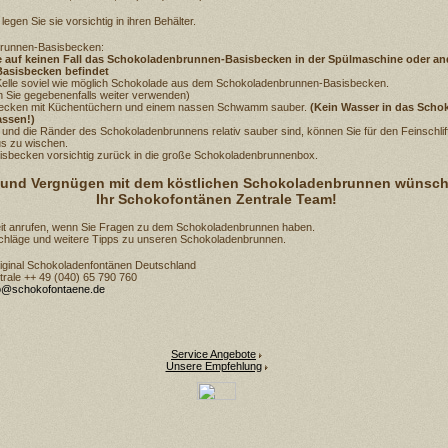
legen Sie sie vorsichtig in ihren Behälter.
runnen-Basisbecken:
 auf keinen Fall das Schokoladenbrunnen-Basisbecken in der Spülmaschine oder and
Basisbecken befindet
 Kelle soviel wie möglich Schokolade aus dem Schokoladenbrunnen-Basisbecken.
 Sie gegebenenfalls weiter verwenden)
becken mit Küchentüchern und einem nassen Schwamm sauber.
(Kein Wasser in das Sch
assen!)
nd die Ränder des Schokoladenbrunnens relativ sauber sind, können Sie für den Feinschlif
s zu wischen.
isbecken vorsichtig zurück in die große Schokoladenbrunnenbox.
 und Vergnügen mit dem köstlichen Schokoladenbrunnen wünsch
Ihr Schokofontänen Zentrale Team!
zeit anrufen, wenn Sie Fragen zu dem Schokoladenbrunnen haben.
chläge und weitere Tipps zu unseren Schokoladenbrunnen.
iginal Schokoladenfontänen Deutschland
trale ++ 49 (040) 65 790 760
fo@schokofontaene.de
Service Angebote
Unsere Empfehlung