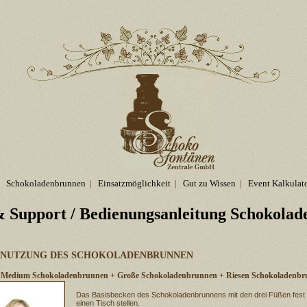
Schokoladenbrunnen
|
Einsatzmöglichkeit
|
Gut zu Wissen
|
Event Kalkulat
 Support
/ Bedienungsanleitung Schokola
ENUTZUNG DES SCHOKOLADENBRUNNEN
ing Medium Schokoladenbrunnen + Große Schokoladenbrunnen + Riesen Schokoladenb
Das Basisbecken des Schokoladenbrunnens mit den drei Füßen fest
einen Tisch stellen.