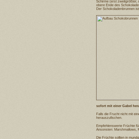
Schirme (erst zweitgrößter,
obere Ende des Schokolade
Der Schokoladenbrunnen ist
sofort mit einer Gabel he
Falls die Frucht nicht mit 
herauszufischen.
Empfehlenswerte Früchte für
Ansonsten: Marshmallows, M
Die Früchte sollten in mundg