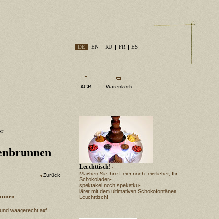
DE
EN
RU
FR
ES
AGB
Warenkorb
or
denbrunnen
Leuchttisch!
Machen Sie Ihre Feier noch feierlicher, Ihr
Zurück
Schokoladen-
spektakel noch spekatku-
lärer mit dem ultimativen Schokofontänen
runnen
Leuchttisch!
 und waagerecht auf