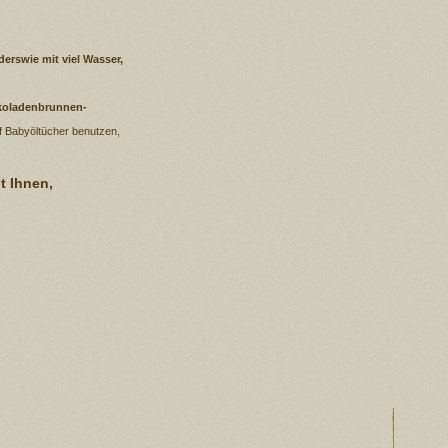
erswie mit viel Wasser,
okoladenbrunnen-
f Babyöltücher benutzen,
t Ihnen,