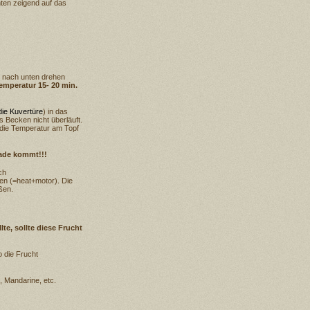
nten zeigend auf das
 nach unten drehen
mperatur 15- 20 min.
die Kuvertüre
) in das
Becken nicht überläuft.
die Temperatur am Topf
lade kommt!!!
ch
n (=heat+motor). Die
ßen.
te, sollte diese Frucht
 die Frucht
 Mandarine, etc.