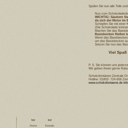
Spülen Sie nun alle Teile und 
Nun zum Schokoladenb
WICHTIG: Säubern Sie
da sich der Motor im 
Schöpfen Sie mit einer
(Die Schokolade können
Machen Sie das Basis
Basisbecken fließen l
Wenn das Basisbecken u
um das Basisbecken au
Setzen Sie nun das Bas
Viel Spaß
P. S. Sie können uns jeder
Wir geben Ihnen gerne Rats
Schokofontänen Zentrale Or
Hotline: 01803- 724-656 Zen
www.schokofontaene.de
in
Home
Kontakt