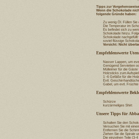
Tipps zur Vorgehensweise 
Wenn die Schokolade nicht
folgende Gründe haben:
Zu wenig Öl. Füllen Sie
Die Temperatur im Schok
Es befindet sich zu we
Schokolade hinzu. Folgen
Schokolade nachgefüllt
soviel flüssige Schokol
Vorsicht: Nicht überla
Empfehlenswerte Utens
Nasser Lappen, um eve
Genügend Servietten ode
Mülleimer für die Gäste
Holzsticks zum Aufspie
1 -6 Gefäße für die Hol
Evtl. Geschirrhandtüch
Gabel, um evtl. Früch
Empfehlenswerte Bekl
Schürze
kurzärmeliges Shirt
Unsere Tipps für Abb
Schalten Sie den Schoko
Versuchen Sie mit eine
Entfernen Sie die Schir
Ziehen Sie die Spirale 
Die einzelnen Teile (3-