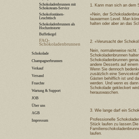
Schokoladenbrunnen mit
1. Kann man sich an dem 
Schokoteam-Service
«Nein, der Schokoladenbru
Schokofontänen-
Leuchttisch
lauwarmen Level. Man kön
halten oder aber an das S
Schokoladenbrunnen als
Hochzeitstorte
Buffetkegel
FAQ-
2. «Verursacht der Schoko
Schokoladenbrunnen
Nein, normalerweise nicht.
Schokolade
Schokoladenbrunnen halten 
Schokoladenbrunnen genauso
Champagnerbrunnen
andere Desserts auf einem 
Verkauf
Wenn Sie dennoch bedenken
zusätzlich eine Servicekr
Versand
Gästen behilflich ist und d
werden. Und wenn es dann 
Fruechte
Schokolade gekleckert wir
Wartung & Support
herauswaschen.
JOB
Über uns
3. Wie lange darf ein Sch
AGB
Professionelle Schokolad
Impressum
Stück laufen zu lassen.Di
Familienschokoladenbrunnen
laufen.